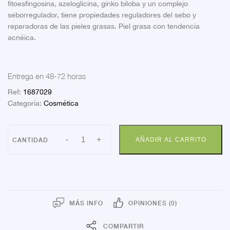
fitoesfingosina, azeloglicina, ginko biloba y un complejo
seborregulador, tiene propiedades reguladores del sebo y
reparadoras de las pieles grasas. Piel grasa con tendencia
acnéica.
Entrega en 48-72 horas
Ref:
1687029
Categoría:
Cosmética
SENSYNES
-
+
AÑADIR AL CARRITO
CLEANSER
SEBUM
200
cantidad
MÁS INFO
OPINIONES (0)
COMPARTIR