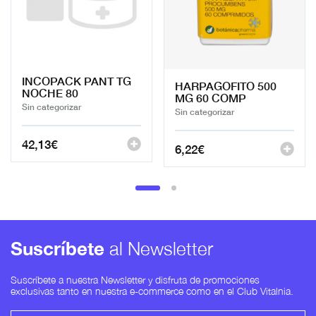
INCOPACK PANT TG
HARPAGOFITO 500
NOCHE 80
MG 60 COMP
Sin categorizar
Sin categorizar
42,13
€
6,22
€
Suscríbete
al Newsletter
Suscríbete a nuestra Newsletter y disfruta de promociones
exclusivas tanto en nuestra e-commerce como en el Club Vitalnia.