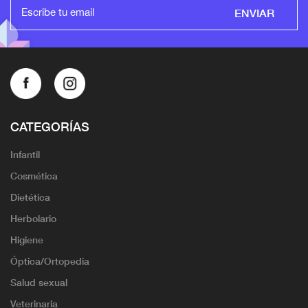
ENVIAR
CATEGORÍAS
Infantil
Cosmética
Dietética
Herbolario
Higiene
Óptica/Ortopedia
Salud sexual
Veterinaria