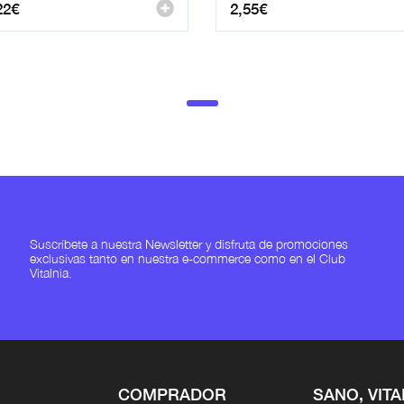
22
€
2,55
€
Suscríbete a nuestra Newsletter y disfruta de promociones
exclusivas tanto en nuestra e-commerce como en el Club
Vitalnia.
COMPRADOR
SANO, VITA