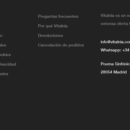
Vitalnia es un 
Preguntas frecuentes
extensa oferta 
Por qué Vitalnia
lo
Devoluciones
info@vitalnia.c
ales
Cancelación de pedidos
Whatsapp:
+34
ookies
Poema Sinfónico
rivacidad
28054 Madrid
nvíos