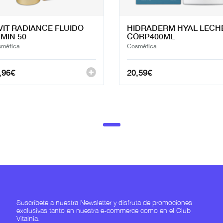
VIT RADIANCE FLUIDO
HIDRADERM HYAL LECH
MIN 50
CORP400ML
mética
Cosmética
,96
€
20,59
€
Suscríbete a nuestra Newsletter y disfruta de promociones
exclusivas tanto en nuestra e-commerce como en el Club
Vitalnia.