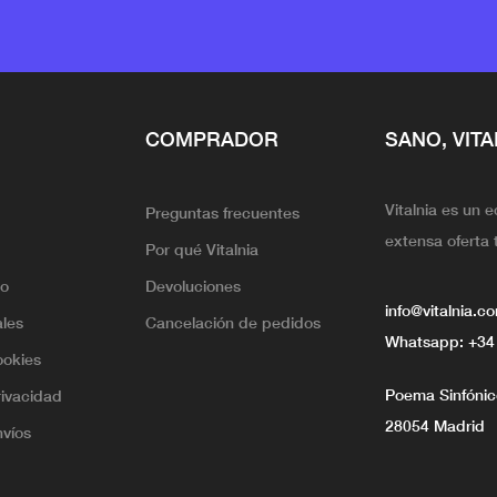
COMPRADOR
SANO, VITA
Vitalnia es un 
Preguntas frecuentes
extensa oferta 
Por qué Vitalnia
lo
Devoluciones
info@vitalnia.c
ales
Cancelación de pedidos
Whatsapp:
+34
ookies
Poema Sinfónico
rivacidad
28054 Madrid
nvíos