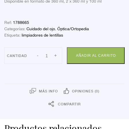
Disponible en formato de 360 ml, 2 x 360 ml y 100 ml
Ref:
1788665
Categorías:
Cuidado del ojo
,
Óptica/Ortopedia
Etiqueta:
limpiadores de lentillas
FARLINE
-
+
AÑADIR AL CARRITO
OPTICA
SOLUCION
UNICA
LENTES
DE
CONTACTO
360
MLS.
MÁS INFO
OPINIONES (0)
cantidad
COMPARTIR
Productos relacionados