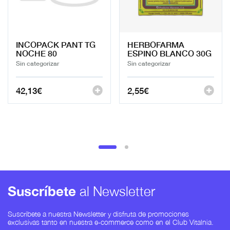
INCOPACK PANT TG
HERBOFARMA
NOCHE 80
ESPINO BLANCO 30G
Sin categorizar
Sin categorizar
42,13
€
2,55
€
Suscríbete
al Newsletter
Suscríbete a nuestra Newsletter y disfruta de promociones
exclusivas tanto en nuestra e-commerce como en el Club Vitalnia.