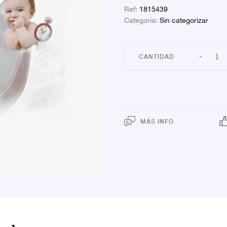
Ref:
1815439
Categoría:
Sin categorizar
TER
-
SIN
CON
APO
canti
MÁS INFO