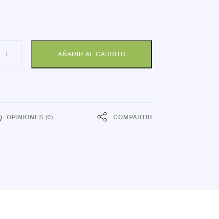
MOMETRO
+
AÑADIR AL CARRITO
TACTO
SAN
dad
OPINIONES (0)
COMPARTIR