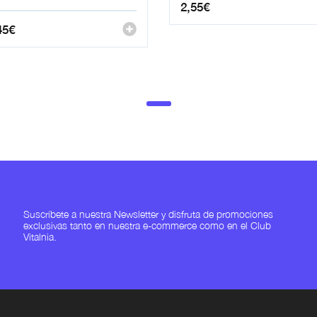
2,55
€
45
€
Suscríbete a nuestra Newsletter y disfruta de promociones
exclusivas tanto en nuestra e-commerce como en el Club
Vitalnia.