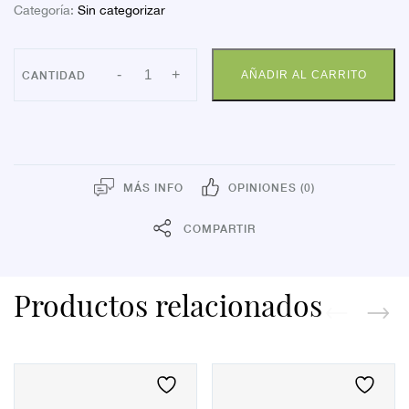
Categoría:
Sin categorizar
TIJERAS
-
+
AÑADIR AL CARRITO
BEBE
APOSAN
BL
cantidad
MÁS INFO
OPINIONES (0)
COMPARTIR
Productos relacionados