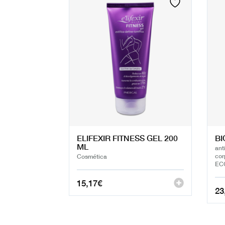
ELIFEXIR FITNESS GEL 200
BI
ML
ant
cor
Cosmética
ECO
15,17
€
23