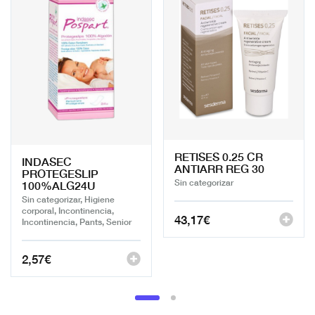
RETISES 0.25 CR
INDASEC
ANTIARR REG 30
PROTEGESLIP
Sin categorizar
100%ALG24U
Sin categorizar, Higiene
corporal, Incontinencia,
43,17
€
Incontinencia, Pants, Senior
2,57
€