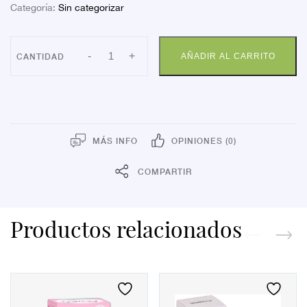
Categoría:
Sin categorizar
URGO
-
+
AÑADIR AL CARRITO
ANIMAL
KIDS
8
APOSITOS
cantidad
MÁS INFO
OPINIONES (0)
COMPARTIR
Productos relacionados