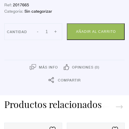
Ref:
2017665
Categoría:
Sin categorizar
URGO
-
+
AÑADIR AL CARRITO
RESISTENTE
20
APOS
SURTI
cantidad
MÁS INFO
OPINIONES (0)
COMPARTIR
Productos relacionados