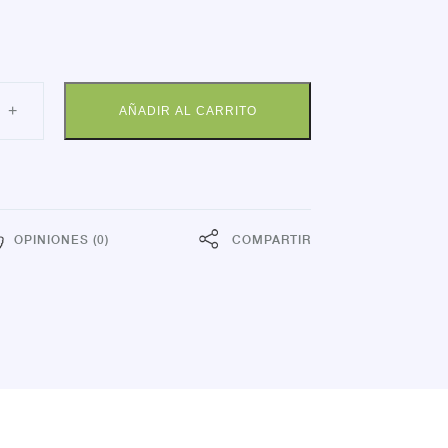
CO
+
AÑADIR AL CARRITO
KSHOES
FORT
dad
OPINIONES (0)
COMPARTIR