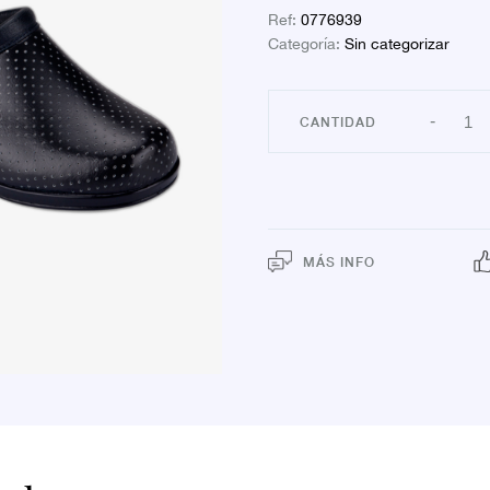
Ref:
0776939
Categoría:
Sin categorizar
ZUE
-
HAN
CON
AZ
43
canti
MÁS INFO