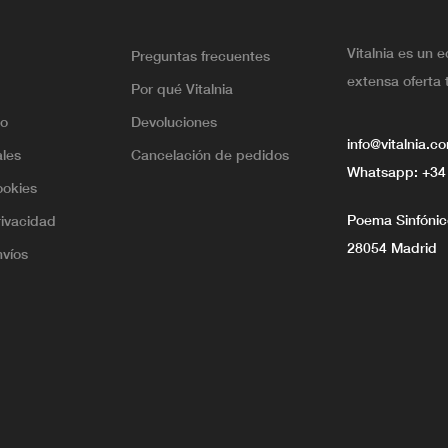
Vitalnia es un 
Preguntas frecuentes
extensa oferta 
Por qué Vitalnia
lo
Devoluciones
info@vitalnia.c
ales
Cancelación de pedidos
Whatsapp:
+34
ookies
Poema Sinfónico
rivacidad
28054 Madrid
nvíos