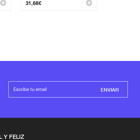
31,68
€
ENVIAR
L Y FELIZ