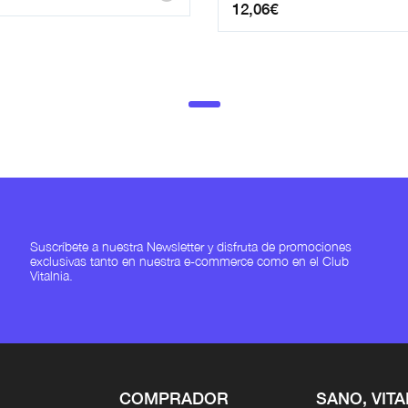
12,06
€
Suscríbete a nuestra Newsletter y disfruta de promociones
exclusivas tanto en nuestra e-commerce como en el Club
Vitalnia.
COMPRADOR
SANO, VITA