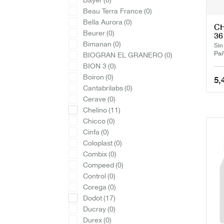
Bayer
(0)
Beau Terra France
(0)
Bella Aurora
(0)
CH
Beurer
(0)
36
Bimanan
(0)
Sin
Pañ
BIOGRAN EL GRANERO
(0)
BION 3
(0)
Boiron
(0)
5,
Cantabrilabs
(0)
Cerave
(0)
Chelino
(11)
Chicco
(0)
Cinfa
(0)
Coloplast
(0)
Combix
(0)
Compeed
(0)
Control
(0)
Corega
(0)
Dodot
(17)
Ducray
(0)
Durex
(0)