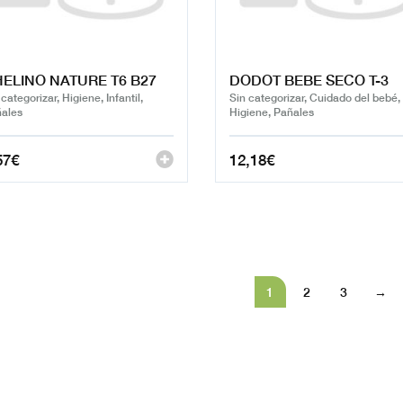
ELINO NATURE T6 B27
DODOT BEBE SECO T-3
 categorizar, Higiene, Infantil,
Sin categorizar, Cuidado del bebé,
ales
Higiene, Pañales
57
€
12,18
€
1
2
3
→