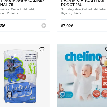
+ PASTA AGUA CAMBIO
CAJA MIXTA TOALLITAS
ÑAL 75
DODOT 28U
mética, Cuidado del bebé,
Sin categorizar, Cuidado del bebé,
iene, Pañales
Higiene, Pañales
55
€
67,02
€