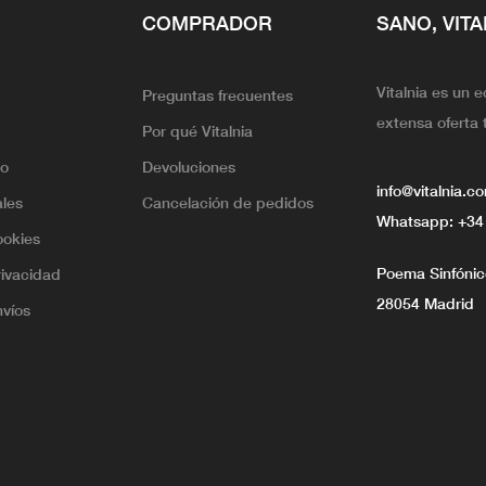
COMPRADOR
SANO, VITA
Vitalnia es un 
Preguntas frecuentes
extensa oferta 
Por qué Vitalnia
lo
Devoluciones
info@vitalnia.c
ales
Cancelación de pedidos
Whatsapp:
+34
ookies
Poema Sinfónico
rivacidad
28054 Madrid
nvíos