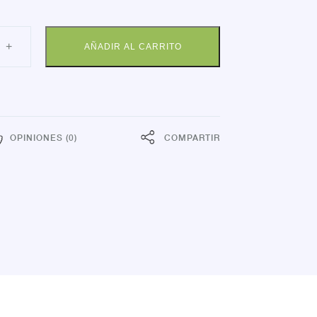
INO
+
AÑADIR AL CARRITO
URE
dad
OPINIONES (0)
COMPARTIR