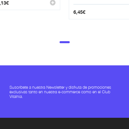
,13
€
6,45
€
Suscríbete a nuestra Newsletter y disfruta de promociones
exclusivas tanto en nuestra e-commerce como en el Club
Vitalnia.