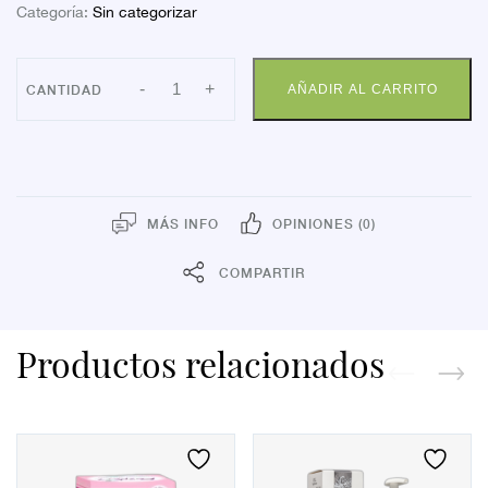
Categoría:
Sin categorizar
ANTIFAZ
-
+
AÑADIR AL CARRITO
RELAX
QUIES
cantidad
MÁS INFO
OPINIONES (0)
COMPARTIR
Productos relacionados