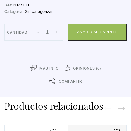
Ref:
3077101
Categoría:
Sin categorizar
PANTY
-
+
AÑADIR AL CARRITO
FARMAL
NORMAL
CAMEL
GD
cantidad
MÁS INFO
OPINIONES (0)
COMPARTIR
Productos relacionados