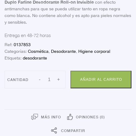
Duplo
Farline Desodorante Roll-on Invisibl
e
con efecto
antimanchas para que se pueda utilizar tanto en ropa negra
como blanca. No contiene alcohol y es apto para pieles normales
y sensibles.
Entrega en 48-72 horas
Ref:
0137853
Categorías:
Cosmética
,
Desodorante
,
Higiene corporal
Etiqueta:
desodorante
FARLINE
-
+
AÑADIR AL CARRITO
DUPLO
DESODORANTE
ROLL
ON
INVISIBLE.
cantidad
MÁS INFO
OPINIONES (0)
COMPARTIR