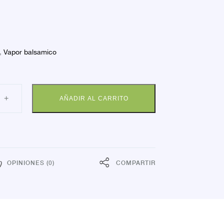
,
Vapor balsamico
INE
+
AÑADIR AL CARRITO
ALM
SAMO
E
PTICO
dad
OPINIONES (0)
COMPARTIR