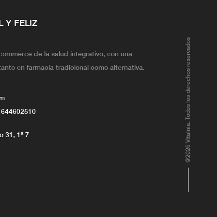
L Y FELIZ
@2026 Vitalnia. Todos los derechos reservados
ecommerce de la salud integrativo, con una
tanto en farmacia tradicional como alternativa.
om
 644602510
 31, 1ª 7