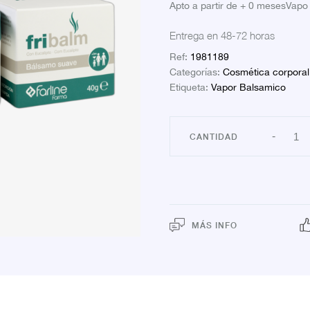
Apto a partir de + 0 mesesVapo
Entrega en 48-72 horas
Ref:
1981189
Categorías:
Cosmética corporal
Etiqueta:
Vapor Balsamico
FARL
-
FRIB
BAL
SUAV
EUCA
40
GRS
canti
MÁS INFO