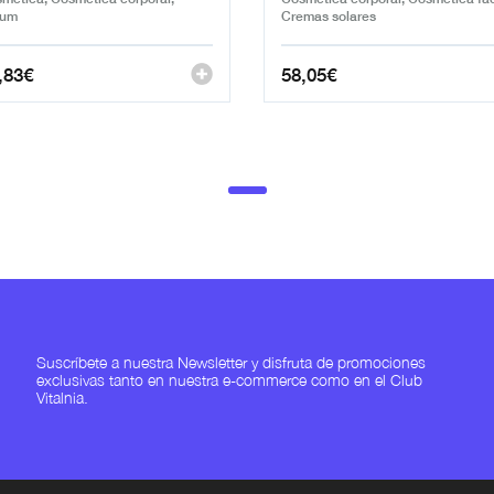
rum
Cremas solares
,83
€
58,05
€
Suscríbete a nuestra Newsletter y disfruta de promociones
exclusivas tanto en nuestra e-commerce como en el Club
Vitalnia.