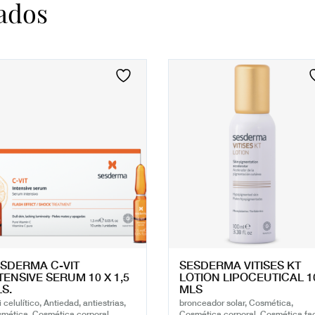
ados
SDERMA C-VIT
SESDERMA VITISES KT
TENSIVE SERUM 10 X 1,5
LOTION LIPOCEUTICAL 1
S.
MLS
i celulítico, Antiedad, antiestrias,
bronceador solar, Cosmética,
mética, Cosmética corporal,
Cosmética corporal, Cosmética fac