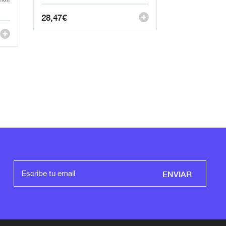
28,47
€
ENVIAR