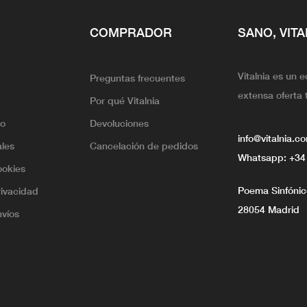
COMPRADOR
SANO, VITA
Vitalnia es un 
Preguntas frecuentes
extensa oferta 
Por qué Vitalnia
lo
Devoluciones
info@vitalnia.c
ales
Cancelación de pedidos
Whatsapp:
+34
ookies
Poema Sinfónico
rivacidad
28054 Madrid
nvíos