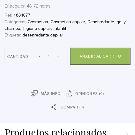
Entrega en 48-72 horas
Ref:
1884077
Categorías:
Cosmética
,
Cosmética capilar
,
Desesredante
,
gel y
champu
,
Higiene capilar
,
Infantil
Etiqueta:
desenredante capilar
FARLINE
-
+
AÑADIR AL CARRITO
SPRAY
DESENREDANTE
ACEITE
DE
TE
250
MLS.
cantidad
MÁS INFO
OPINIONES (0)
COMPARTIR
Productos relacionados