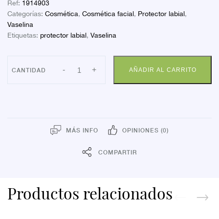
Ref:
1914903
Categorías:
Cosmética
,
Cosmética facial
,
Protector labial
,
Vaselina
Etiquetas:
protector labial
,
Vaselina
FARLINE
-
+
AÑADIR AL CARRITO
VASELINA
PERFUMADA15
MLS.
cantidad
MÁS INFO
OPINIONES (0)
COMPARTIR
Productos relacionados