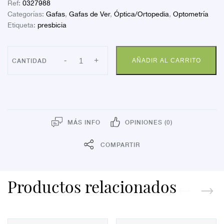
Ref:
0327988
Categorías:
Gafas
,
Gafas de Ver
,
Óptica/Ortopedia
,
Optometría
Etiqueta:
presbicia
FARLINE
-
+
AÑADIR AL CARRITO
GAFA
PRESBICIA
MODELO
AURA
2
DIOP.
cantidad
MÁS INFO
OPINIONES (0)
COMPARTIR
Productos relacionados