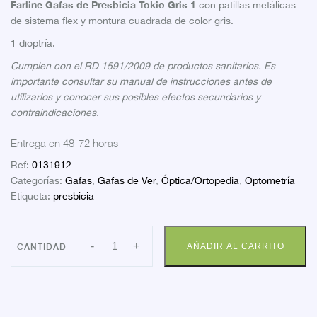
Farline Gafas de Presbicia Tokio Gris 1
con patillas metálicas
de sistema flex y montura cuadrada de color gris.
1 dioptría.
Cumplen con el RD 1591/2009 de productos sanitarios. Es
importante consultar su manual de instrucciones antes de
utilizarlos y conocer sus posibles efectos secundarios y
contraindicaciones.
Entrega en 48-72 horas
Ref:
0131912
Categorías:
Gafas
,
Gafas de Ver
,
Óptica/Ortopedia
,
Optometría
Etiqueta:
presbicia
FARLINE
-
+
AÑADIR AL CARRITO
GAFA
PRESBICIA
MODELO
TOKIO
GRIS
1