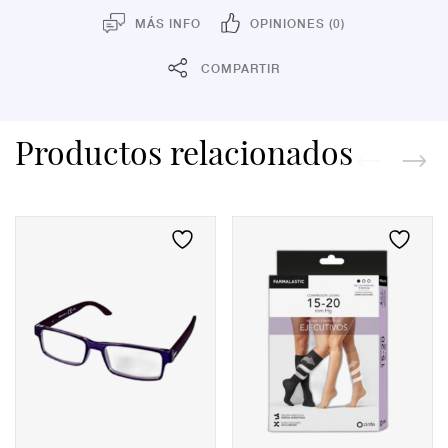
DIOP.
cantidad
MÁS INFO
OPINIONES (0)
COMPARTIR
Productos relacionados