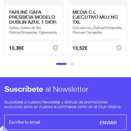
FARLINE GAFA
MEDIA C.L
PRESBICIA MODELO
EJECUTIVO MUJ NG
DUBLIN AZUL 1 DIOP.
TXL
Gafas, Gafas de Ver,
Circulacion, Óptica/Ortopedia,
Óptica/Ortopedia, Optometría
Piernas Cansadas
10,36
€
13,52
€
Suscríbete
al Newsletter
Suscríbete a nuestra Newsletter y disfruta de promociones
exclusivas tanto en nuestra e-commerce como en el Club Vitalnia.
ENVIAR