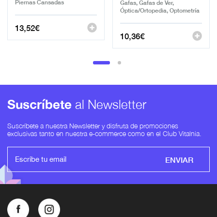
Piernas Cansadas
Gafas, Gafas de Ver,
Óptica/Ortopedia, Optometría
13,52
€
10,36
€
Suscríbete
al Newsletter
Suscríbete a nuestra Newsletter y disfruta de promociones
exclusivas tanto en nuestra e-commerce como en el Club Vitalnia.
ENVIAR