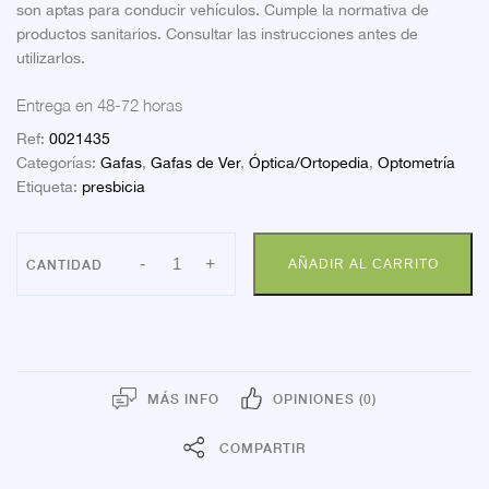
son aptas para conducir vehículos. Cumple la normativa de
productos sanitarios. Consultar las instrucciones antes de
utilizarlos.
Entrega en 48-72 horas
Ref:
0021435
Categorías:
Gafas
,
Gafas de Ver
,
Óptica/Ortopedia
,
Optometría
Etiqueta:
presbicia
FARLINE
-
+
AÑADIR AL CARRITO
GAFA
PRESBICIA
MODELO
MALTA
3.5
DIOP.
cantidad
MÁS INFO
OPINIONES (0)
COMPARTIR