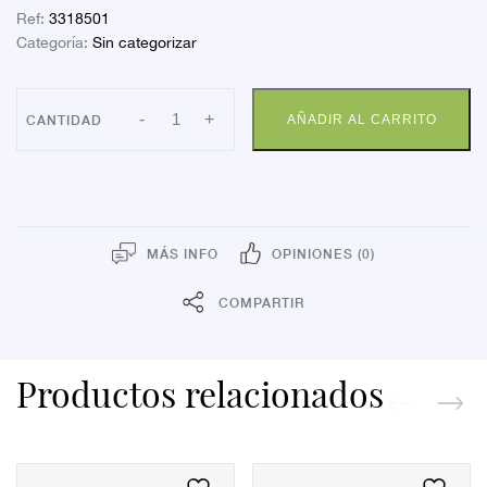
Ref:
3318501
Categoría:
Sin categorizar
MEDIA
-
+
AÑADIR AL CARRITO
FARMALASTIC
COR
NOR
GD
cantidad
MÁS INFO
OPINIONES (0)
COMPARTIR
Productos relacionados