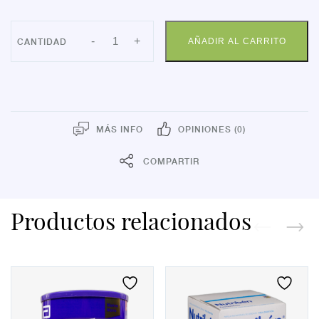
NANCARE
-
+
AÑADIR AL CARRITO
FLORA-
PRO
5ML
cantidad
MÁS INFO
OPINIONES (0)
COMPARTIR
Productos relacionados