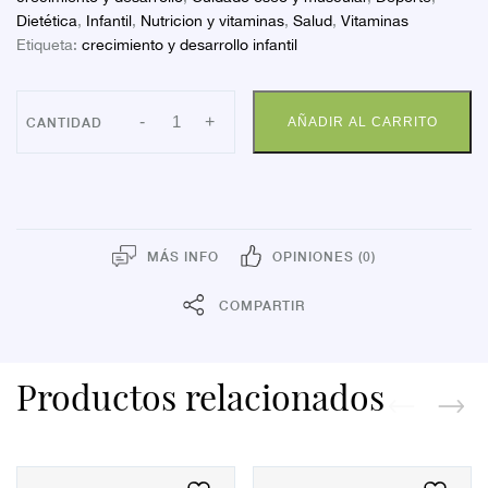
Dietética
,
Infantil
,
Nutricion y vitaminas
,
Salud
,
Vitaminas
Etiqueta:
crecimiento y desarrollo infantil
PEDIASURE
-
+
AÑADIR AL CARRITO
DRINK
VAIN
4X200ML
cantidad
MÁS INFO
OPINIONES (0)
COMPARTIR
Productos relacionados