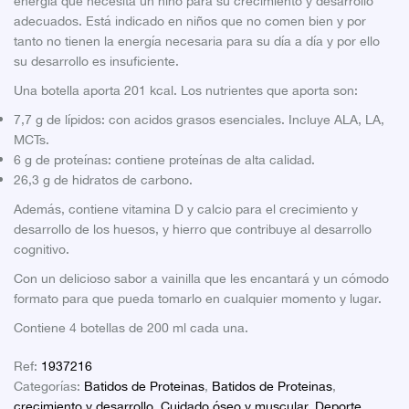
energía que necesita un niño para su crecimiento y desarrollo
adecuados. Está indicado en niños que no comen bien y por
tanto no tienen la energía necesaria para su día a día y por ello
su desarrollo es insuficiente.
Una botella aporta 201 kcal. Los nutrientes que aporta son:
7,7 g de lípidos: con acidos grasos esenciales. Incluye ALA, LA,
MCTs.
6 g de proteínas: contiene proteínas de alta calidad.
26,3 g de hidratos de carbono.
Además, contiene vitamina D y calcio para el crecimiento y
desarrollo de los huesos, y hierro que contribuye al desarrollo
cognitivo.
Con un delicioso sabor a vainilla que les encantará y un cómodo
formato para que pueda tomarlo en cualquier momento y lugar.
Contiene 4 botellas de 200 ml cada una.
Ref:
1937216
Categorías:
Batidos de Proteinas
,
Batidos de Proteinas
,
crecimiento y desarrollo
,
Cuidado óseo y muscular
,
Deporte
,