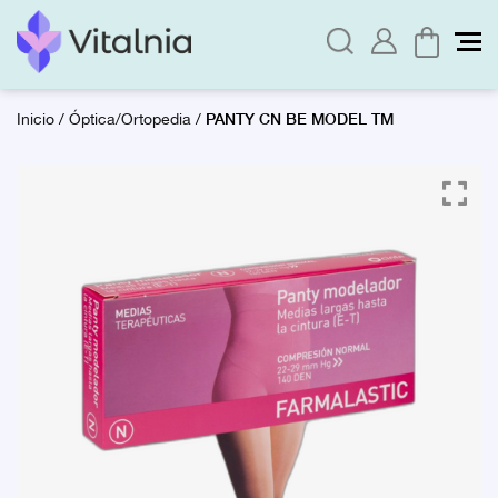
PANTY CN BE MODEL TM
Inicio
/
Óptica/Ortopedia
/