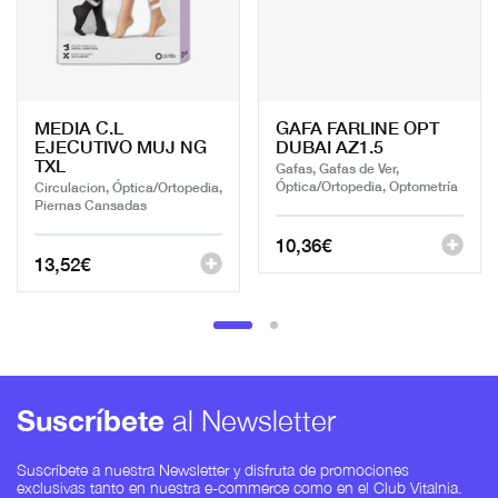
MEDIA C.L
GAFA FARLINE OPT
EJECUTIVO MUJ NG
DUBAI AZ1.5
TXL
Gafas, Gafas de Ver,
Óptica/Ortopedia, Optometría
Circulacion, Óptica/Ortopedia,
Piernas Cansadas
10,36
€
13,52
€
Suscríbete
al Newsletter
Suscríbete a nuestra Newsletter y disfruta de promociones
exclusivas tanto en nuestra e-commerce como en el Club Vitalnia.